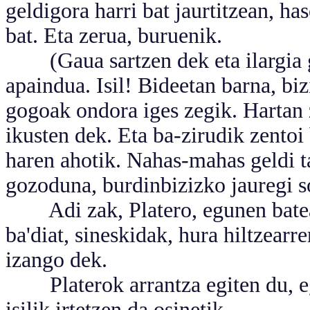
geldigora harri bat jaurtitzean, ha
bat. Eta zerua, buruenik.
(Gaua sartzen dek eta ilargia ga
apaindua. Isil! Bideetan barna, bi
gogoak ondora iges zegik. Hartan 
ikusten dek. Eta ba-zirudik zentoi
haren ahotik. Nahas-mahas geldi ta 
gozoduna, burdinbizizko jauregi so
Adi zak, Platero, egunen batean,
ba'diat, sineskidak, hura hiltzearre
izango dek.
Platerok arrantza egiten du, egar
isilik irtetzen da osinetik.