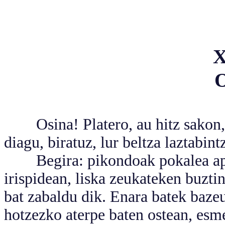
Osina! Platero, au hitz sakon, m
diagu, biratuz, lur beltza laztabin
Begira: pikondoak pokalea apain
irispidean, liska zeukateken buztin
bat zabaldu dik. Enara batek baze
hotzezko aterpe baten ostean, esme