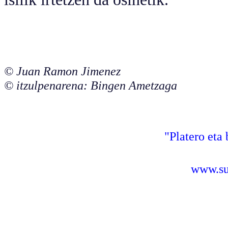
© Juan Ramon Jimenez
© itzulpenarena: Bingen Ametzaga
"Platero eta 
www.sus