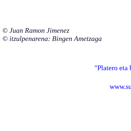
© Juan Ramon Jimenez
© itzulpenarena: Bingen Ametzaga
"Platero eta 
www.sus