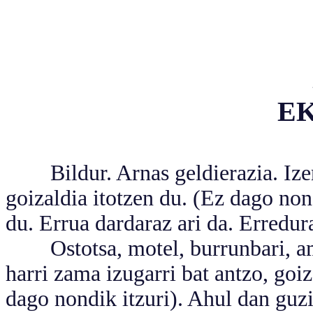
E
Bildur. Arnas geldierazia. Izerd
goizaldia itotzen du. (Ez dago nond
du. Errua dardaraz ari da. Erredura
Ostotsa, motel, burrunbari, amai
harri zama izugarri bat antzo, goiz
dago nondik itzuri). Ahul dan guzi