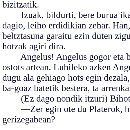
bizitzatik.
Izuak, bildurti, bere burua ikar
dagio, leiho erdidikian zehar. Han
beltztasuna garaitu ezin duten zigu
hotzak agiri dira.
Angelus! Angelus gogor eta bert
ostots artean. Lubileko azken Ange
dugu ala gehiago hots egin dezala,
ba-goaz batetik bestera, ta arrenka
(Ez dago nondik itzuri) Bihotza
—Zer egin ote du Platerok, hai
gerizegabean?