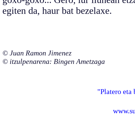
egiten da, haur bat bezelaxe.
© Juan Ramon Jimenez
© itzulpenarena: Bingen Ametzaga
"Platero eta 
www.sus