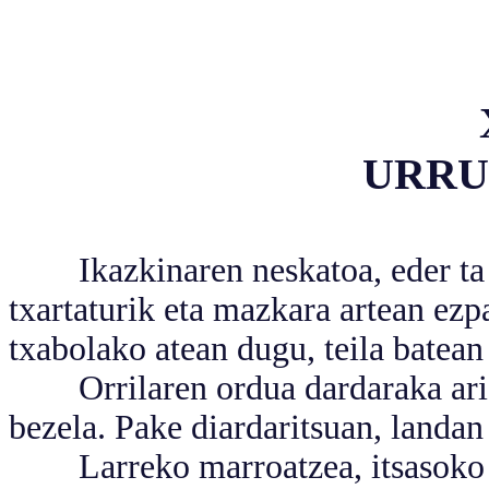
URRU
Ikazkinaren neskatoa, eder ta zik
txartaturik eta mazkara artean ezpa
txabolako atean dugu, teila batean 
Orrilaren ordua dardaraka ari da,
bezela. Pake diardaritsuan, landan 
Larreko marroatzea, itsasoko ha