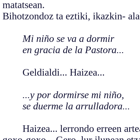
matatsean.
Bihotzondoz ta eztiki, ikazkin- al
Mi niño se va a dormir
en gracia de la Pastora...
Geldialdi... Haizea...
...y por dormirse mi niño,
se duerme la arrulladora...
Haizea... lerrondo erreen artean
goxo-goxo... Gero, lur ilunean etz