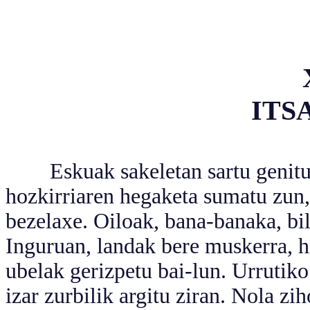
ITS
Eskuak sakeletan sartu genitun, 
hozkirriaren hegaketa sumatu zun, 
bezelaxe. Oiloak, bana-banaka, bi
Inguruan, landak bere muskerra, hi
ubelak gerizpetu bai-lun. Urrutiko 
izar zurbilik argitu ziran. Nola zi