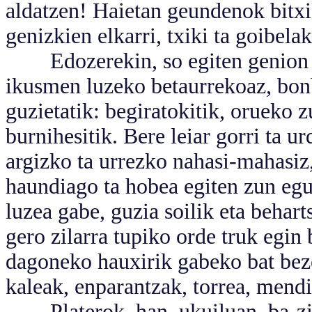
aldatzen! Haietan geundenok bitxi
genizkien elkarri, txiki ta goibelak
Edozerekin, so egiten genion eg
ikusmen luzeko betaurrekoaz, bonbi
guzietatik: begiratokitik, orueko z
burnihesitik. Bere leiar gorri ta u
argizko ta urrezko nahasi-mahasiz,
haundiago ta hobea egiten zun egu
luzea gabe, guzia soilik eta behar
gero zilarra tupiko orde truk egin 
dagoneko hauxirik gabeko bat beze
kaleak, enparantzak, torrea, mend
Platerok, han, ukuiluan, ba-ziru