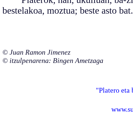
bestelakoa, moztua; beste asto bat.
© Juan Ramon Jimenez
© itzulpenarena: Bingen Ametzaga
"Platero eta 
www.sus