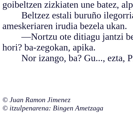
goibeltzen zizkiaten une batez, alp
Beltzez estali buruño ilegorria!
ameskeriaren irudia bezela ukan.
—Nortzu ote ditiagu jantzi beltz
hori? ba-zegokan, apika.
Nor izango, ba? Gu..., ezta, P
© Juan Ramon Jimenez
© itzulpenarena: Bingen Ametzaga