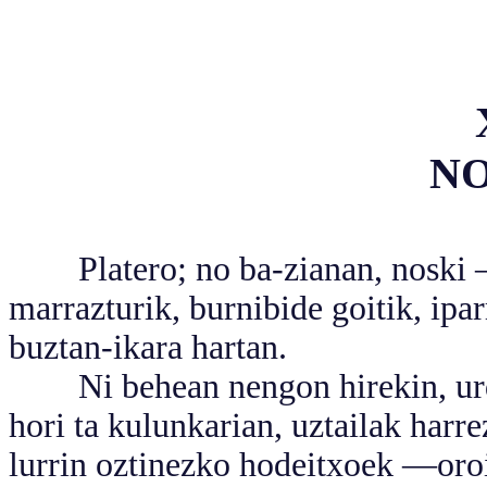
NO
Platero; no ba-zianan, noski —
marrazturik, burnibide goitik, ipar
buztan-ikara hartan.
Ni behean nengon hirekin, urdam
hori ta kulunkarian, uztailak harr
lurrin oztinezko hodeitxoek —oroi