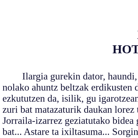
HO
Ilargia gurekin dator, haundi, bir
nolako ahuntz beltzak erdikusten d
ezkututzen da, isilik, gu igarotze
zuri bat matazaturik daukan lorez 
Jorraila-izarrez geziatutako bidea
bat... Astare ta ixiltasuma... Sorgi