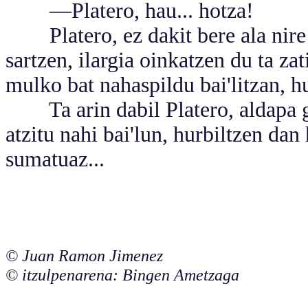
—Platero, hau... hotza!
Platero, ez dakit bere ala nire bi
sartzen, ilargia oinkatzen du ta zat
mulko bat nahaspildu bai'litzan, hu
Ta arin dabil Platero, aldapa go
atzitu nahi bai'lun, hurbiltzen da
sumatuaz...
© Juan Ramon Jimenez
© itzulpenarena: Bingen Ametzaga