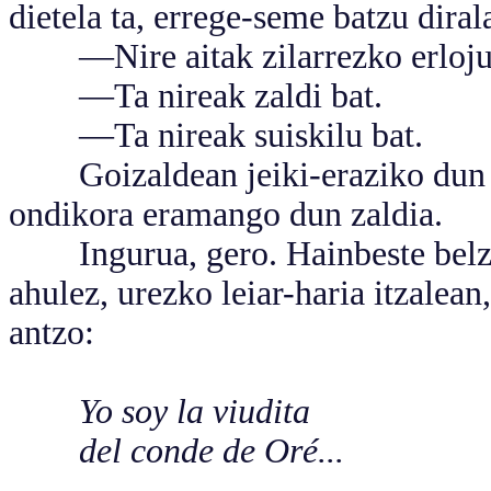
dietela ta, errege-seme batzu dira
—Nire aitak zilarrezko erloju 
—Ta nireak zaldi bat.
—Ta nireak suiskilu bat.
Goizaldean jeiki-eraziko dun erl
ondikora eramango dun zaldia.
Ingurua, gero. Hainbeste belzta
ahulez, urezko leiar-haria itzalean
antzo:
Yo soy la viudita
del conde de Oré...