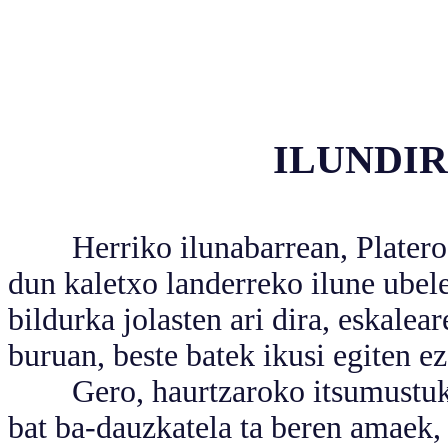
ILUNDI
Herriko ilunabarrean, Platero ta 
dun kaletxo landerreko ilune ubele
bildurka jolasten ari dira, eskalea
buruan, beste batek ikusi egiten ez
Gero, haurtzaroko itsumustuko a
bat ba-dauzkatela ta beren amaek,