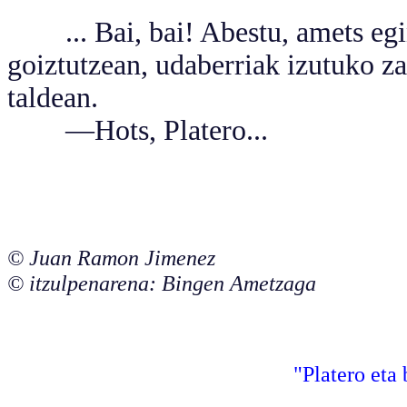
... Bai, bai! Abestu, amets egin
goiztutzean, udaberriak izutuko z
taldean.
—Hots, Platero...
© Juan Ramon Jimenez
© itzulpenarena: Bingen Ametzaga
"Platero eta 