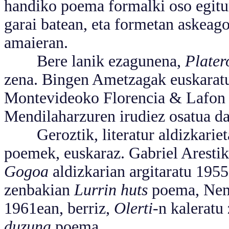
handiko poema formalki oso egitur
garai batean, eta formetan askeag
amaieran.
Bere lanik ezagunena,
Plater
zena. Bingen Ametzagak euskaratu 
Montevideoko Florencia & Lafon a
Mendilaharzuren irudiez osatua da
Geroztik, literatur aldizkariet
poemek, euskaraz. Gabriel Aresti
Gogoa
aldizkarian argitaratu 195
zenbakian
Lurrin huts
poema, Neme
1961ean, berriz,
Olerti
-n kalerat
duzuna
poema.