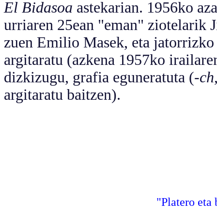
El Bidasoa
astekarian. 1956ko aza
urriaren 25ean "eman" ziotelarik J
zuen Emilio Masek, eta jatorrizko
argitaratu (azkena 1957ko irailare
dizkizugu, grafia eguneratuta (-
ch
argitaratu baitzen).
"Platero eta 