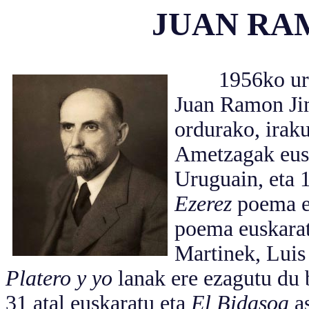
JUAN RA
1956ko urrian
Juan Ramon Jim
ordurako, irak
Ametzagak eus
Uruguain, eta 
Ezerez
poema e
poema euskarat
Martinek, Luis
Platero y yo
lanak ere ezagutu du 
31 atal euskaratu eta
El Bidasoa
as