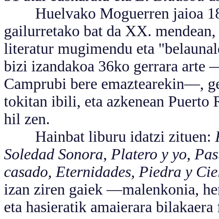
Huelvako Moguerren jaioa 1881
gailurretako bat da XX. mendean, 
literatur mugimendu eta "belaunald
bizi izandakoa 36ko gerrara arte
Camprubi bere emaztearekin—, gerr
tokitan ibili, eta azkenean Puerto
hil zen.
Hainbat liburu idatzi zituen:
Soledad Sonora
,
Platero y yo
,
Pas
casado, Eternidades, Piedra y Cie
izan ziren gaiek —malenkonia, he
eta hasieratik amaierara bilakaera 