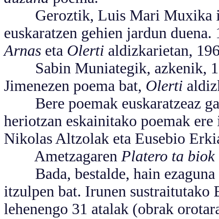
Geroztik, Luis Mari Muxika i
euskaratzen gehien jardun duena. 
Arnas
eta
Olerti
aldizkarietan, 19
Sabin Muniategik, azkenik, 19
Jimenezen poema bat,
Olerti
aldiz
Bere poemak euskaratzeaz gain, 
heriotzan eskainitako poemak ere 
Nikolas Altzolak eta Eusebio Erki
Ametzagaren
Platero ta biok
Bada, bestalde, hain ezaguna e
itzulpen bat. Irunen sustraitutak
lehenengo 31 atalak (obrak orotara