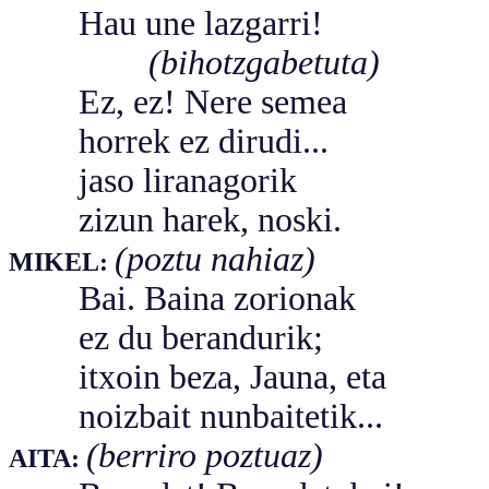
Hau une lazgarri!
(bihotzgabetuta)
Ez, ez! Nere semea
horrek ez dirudi...
jaso liranagorik
zizun harek, noski.
(poztu nahiaz)
MIKEL:
Bai. Baina zorionak
ez du berandurik;
itxoin beza, Jauna, eta
noizbait nunbaitetik...
(berriro poztuaz)
AITA: