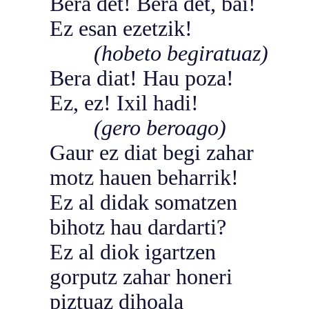
Bera det! Bera det, bai!
Ez esan ezetzik!
(hobeto begiratuaz)
Bera diat! Hau poza!
Ez, ez! Ixil hadi!
(gero beroago)
Gaur ez diat begi zahar
motz hauen beharrik!
Ez al didak somatzen
bihotz hau dardarti?
Ez al diok igartzen
gorputz zahar honeri
piztuaz dihoala