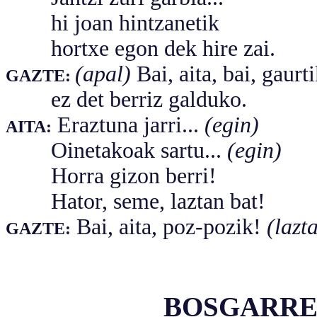
hi joan hintzanetik
hortxe egon dek hire zai.
(apal)
Bai, aita, bai, gaurt
GAZTE:
ez det berriz galduko.
Eraztuna jarri...
(egin)
AITA:
Oinetakoak sartu...
(egin)
Horra gizon berri!
Hator, seme, laztan bat!
Bai, aita, poz-pozik!
(lazt
GAZTE:
BOSGARRE