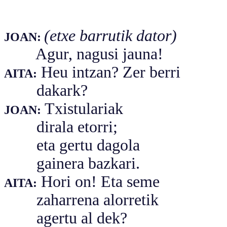
(etxe barrutik dator)
JOAN:
Agur, nagusi jauna!
Heu intzan? Zer berri
AITA:
dakark?
Txistulariak
JOAN:
dirala etorri;
eta gertu dagola
gainera bazkari.
Hori on! Eta seme
AITA:
zaharrena alorretik
agertu al dek?