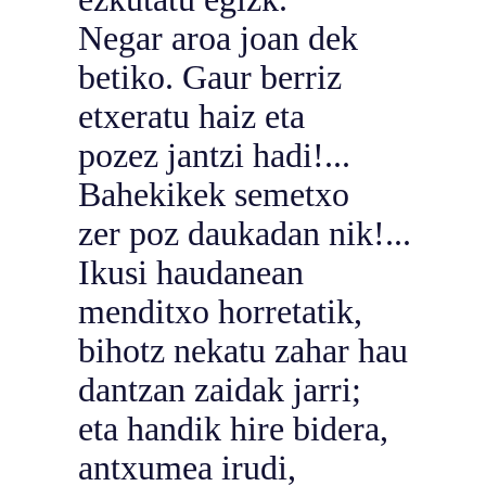
Negar aroa joan dek
betiko. Gaur berriz
etxeratu haiz eta
pozez jantzi hadi!...
Bahekikek semetxo
zer poz daukadan nik!...
Ikusi haudanean
menditxo horretatik,
bihotz nekatu zahar hau
dantzan zaidak jarri;
eta handik hire bidera,
antxumea irudi,