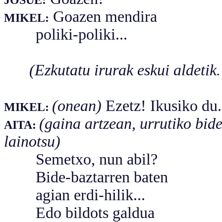
Goazen mendira
MIKEL:
poliki-poliki...
(Ezkutatu irurak eskui aldetik
(onean)
Ezetz! Ikusiko du.
MIKEL:
(gaina artzean, urrutiko bid
AITA:
lainotsu)
Semetxo, nun abil?
Bide-baztarren baten
agian erdi-hilik...
Edo bildots galdua