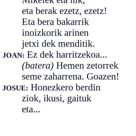
eta berak ezetz, ezetz!
Eta bera bakarrik
inoizkorik arinen
jetxi dek menditik.
Ez dek harritzekoa...
JOAN:
(batera)
Hemen zetorrek
seme zaharrena. Goazen!
Honezkero berdin
JOSUE:
ziok, ikusi, gaituk
eta...