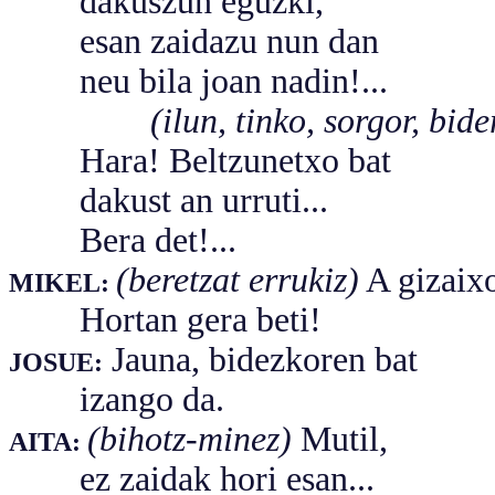
dakuszun eguzki,
esan zaidazu nun dan
neu bila joan nadin!...
(ilun, tinko, sorgor, bidera 
Hara! Beltzunetxo bat
dakust an urruti...
Bera det!...
(beretzat errukiz)
A gizaix
MIKEL:
Hortan gera beti!
Jauna, bidezkoren bat
JOSUE:
izango da.
(bihotz-minez)
Mutil,
AITA:
ez zaidak hori esan...