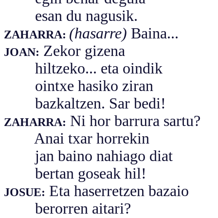
esan du nagusik.
(hasarre)
Baina...
ZAHARRA:
Zekor gizena
JOAN:
hiltzeko... eta oindik
ointxe hasiko ziran
bazkaltzen. Sar bedi!
Ni hor barrura sartu?
ZAHARRA:
Anai txar horrekin
jan baino nahiago diat
bertan goseak hil!
Eta haserretzen bazaio
JOSUE:
berorren aitari?