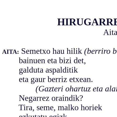
HIRUGARR
Aita
Semetxo hau hilik
(berriro 
AITA:
bainuen eta bizi det,
galduta aspalditik
eta gaur berriz etxean.
(Gazteri ohartuz eta alait
Negarrez oraindik?
Tira, seme, malko horiek
ezkutatu egizk.