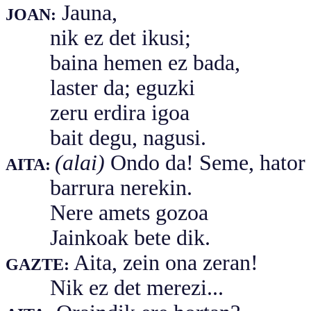
Jauna,
JOAN:
nik ez det ikusi;
baina hemen ez bada,
laster da; eguzki
zeru erdira igoa
bait degu, nagusi.
(alai)
Ondo da! Seme, hator
AITA:
barrura nerekin.
Nere amets gozoa
Jainkoak bete dik.
Aita, zein ona zeran!
GAZTE:
Nik ez det merezi...