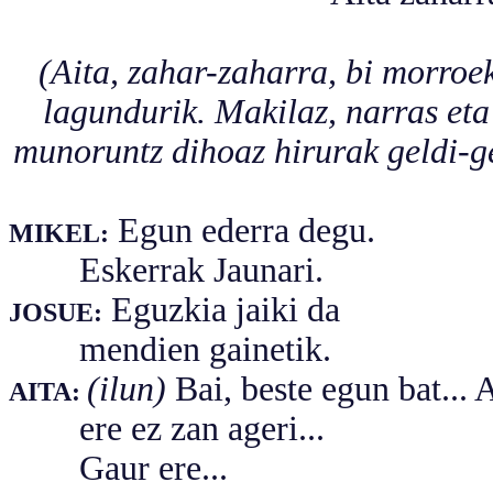
(Aita, zahar-zaharra, bi morroek
lagundurik. Makilaz, narras eta
munoruntz dihoaz hirurak geldi-ge
Egun ederra degu.
MIKEL:
Eskerrak Jaunari.
Eguzkia jaiki da
JOSUE:
mendien gainetik.
(ilun)
Bai, beste egun bat... 
AITA:
ere ez zan ageri...
Gaur ere...