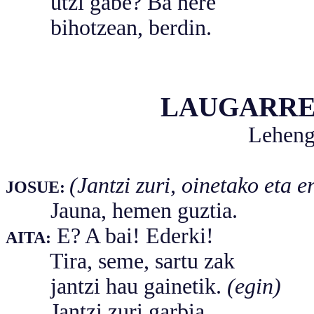
utzi gabe? Ba nere
bihotzean, berdin.
LAUGARRE
Leheng
(Jantzi zuri, oinetako eta 
JOSUE:
Jauna, hemen guztia.
E? A bai! Ederki!
AITA:
Tira, seme, sartu zak
jantzi hau gainetik.
(egin)
Jantzi zuri garbia...