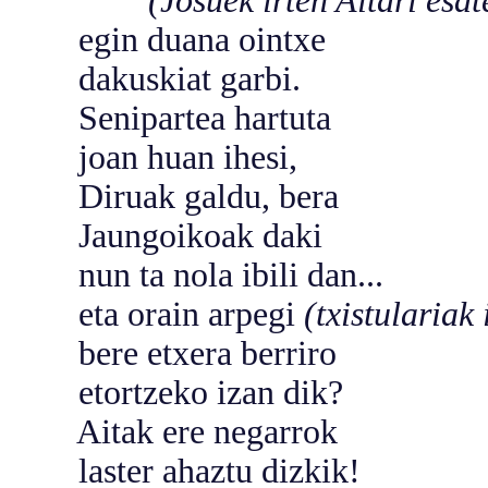
(Josuek irten Aitari esate
egin duana ointxe
dakuskiat garbi.
Senipartea hartuta
joan huan ihesi,
Diruak galdu, bera
Jaungoikoak daki
nun ta nola ibili dan...
eta orain arpegi
(txistulariak 
bere etxera berriro
etortzeko izan dik?
Aitak ere negarrok
laster ahaztu dizkik!