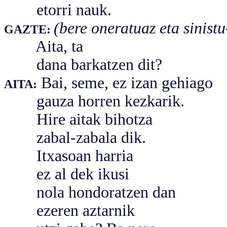
etorri nauk.
(bere oneratuaz eta sinistu-
GAZTE:
Aita, ta
dana barkatzen dit?
Bai, seme, ez izan gehiago
AITA:
gauza horren kezkarik.
Hire aitak bihotza
zabal-zabala dik.
Itxasoan harria
ez al dek ikusi
nola hondoratzen dan
ezeren aztarnik