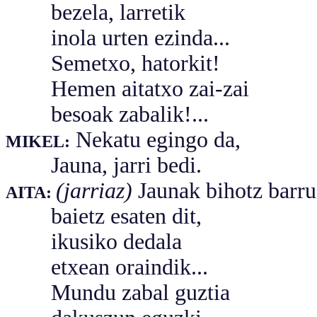
bezela, larretik
inola urten ezinda...
Semetxo, hatorkit!
Hemen aitatxo zai-zai
besoak zabalik!...
Nekatu egingo da,
MIKEL:
Jauna, jarri bedi.
(jarriaz)
Jaunak bihotz barr
AITA:
baietz esaten dit,
ikusiko dedala
etxean oraindik...
Mundu zabal guztia