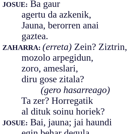
Ba gaur
JOSUE:
agertu da azkenik,
Jauna, berorren anai
gaztea.
(erreta)
Zein? Ziztrin,
ZAHARRA:
mozolo arpegidun,
zoro, ameslari,
diru gose zitala?
(gero hasarreago)
Ta zer? Horregatik
al dituk soinu horiek?
Bai, jauna; jai haundi
JOSUE:
egin behar degula