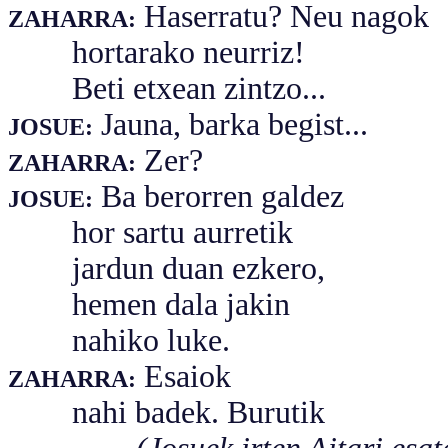
Haserratu? Neu nagok
ZAHARRA:
hortarako neurriz!
Beti etxean zintzo...
Jauna, barka begist...
JOSUE:
Zer?
ZAHARRA:
Ba berorren galdez
JOSUE:
hor sartu aurretik
jardun duan ezkero,
hemen dala jakin
nahiko luke.
Esaiok
ZAHARRA:
nahi badek. Burutik