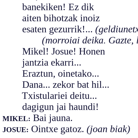
banekiken! Ez dik
aiten bihotzak inoiz
esaten gezurrik!...
(geldiunet
(morroiai deika. Gazte, lotsa
Mikel! Josue! Honen
jantzia ekarri...
Eraztun, oinetako...
Dana... zekor bat hil...
Txistulariei deitu...
dagigun jai haundi!
Bai jauna.
MIKEL:
Ointxe gatoz.
(joan biak)
JOSUE: