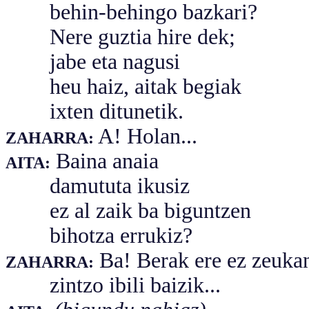
behin-behingo bazkari?
Nere guztia hire dek;
jabe eta nagusi
heu haiz, aitak begiak
ixten ditunetik.
A! Holan...
ZAHARRA:
Baina anaia
AITA:
damututa ikusiz
ez al zaik ba biguntzen
bihotza errukiz?
Ba! Berak ere ez zeuka
ZAHARRA:
zintzo ibili baizik...