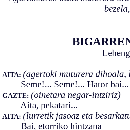
bezela,
BIGARRE
Leheng
(agertoki muturera dihoala, 
AITA:
Seme!... Seme!... Hator bai...
(oinetara negar-intziriz)
GAZTE:
Aita, pekatari...
(lurretik jasoaz eta besarkat
AITA:
Bai, etorriko hintzana