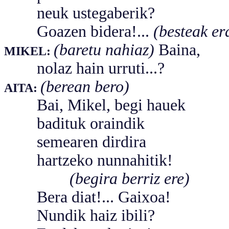
neuk ustegaberik?
Goazen bidera!...
(besteak e
(baretu nahiaz)
Baina,
MIKEL:
nolaz hain urruti...?
(berean bero)
AITA:
Bai, Mikel, begi hauek
badituk oraindik
semearen dirdira
hartzeko nunnahitik!
(begira berriz ere)
Bera diat!... Gaixoa!
Nundik haiz ibili?