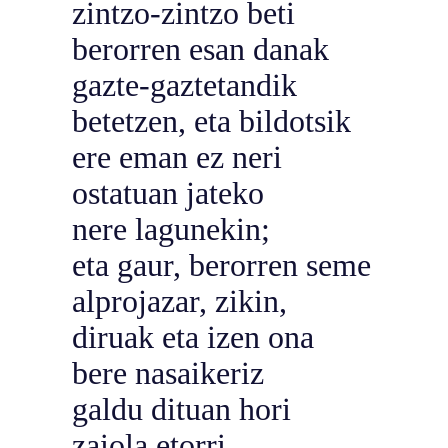
zintzo-zintzo beti
berorren esan danak
gazte-gaztetandik
betetzen, eta bildotsik
ere eman ez neri
ostatuan jateko
nere lagunekin;
eta gaur, berorren seme
alprojazar, zikin,
diruak eta izen ona
bere nasaikeriz
galdu dituan hori
zaiola etorri,