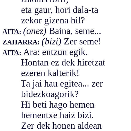
eta gaur, hori dala-ta
zekor gizena hil?
(onez)
Baina, seme...
AITA:
(bizi)
Zer seme!
ZAHARRA:
Ara: entzun egik.
AITA:
Hontan ez dek hiretzat
ezeren kalterik!
Ta jai hau egitea... zer
bidezkoagorik?
Hi beti hago hemen
hementxe haiz bizi.
Zer dek honen aldean