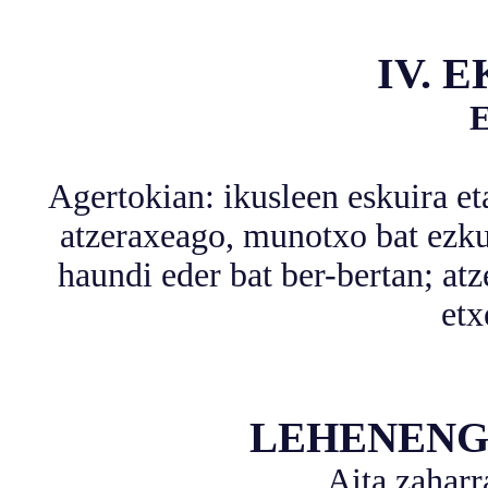
IV. 
E
Agertokian: ikusleen eskuira eta
atzeraxeago, munotxo bat ezku
haundi eder bat ber-bertan; atz
etx
LEHENENG
Aita zaharr