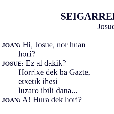
SEIGARRE
Josue
Hi, Josue, nor huan
JOAN:
hori?
Ez al dakik?
JOSUE:
Horrixe dek ba Gazte,
etxetik ihesi
luzaro ibili dana...
A! Hura dek hori?
JOAN: