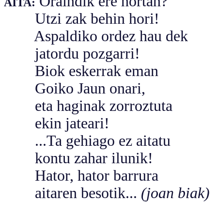
Oraindik ere hortan?
AITA:
Utzi zak behin hori!
Aspaldiko ordez hau dek
jatordu pozgarri!
Biok eskerrak eman
Goiko Jaun onari,
eta haginak zorroztuta
ekin jateari!
...Ta gehiago ez aitatu
kontu zahar ilunik!
Hator, hator barrura
aitaren besotik...
(joan biak)