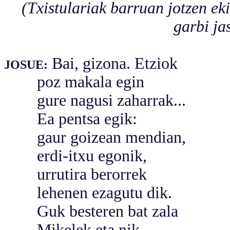
(Txistulariak barruan jotzen ek
garbi ja
Bai, gizona. Etziok
JOSUE:
poz makala egin
gure nagusi zaharrak...
Ea pentsa egik:
gaur goizean mendian,
erdi-itxu egonik,
urrutira berorrek
lehenen ezagutu dik.
Guk besteren bat zala
Mikelek eta nik,