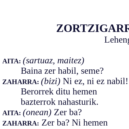
ZORTZIGAR
Leheng
(sartuaz, maitez)
AITA:
Baina zer habil, seme?
(bizi)
Ni ez, ni ez nabil!
ZAHARRA:
Berorrek ditu hemen
bazterrok nahasturik.
(onean)
Zer ba?
AITA:
Zer ba? Ni hemen
ZAHARRA: