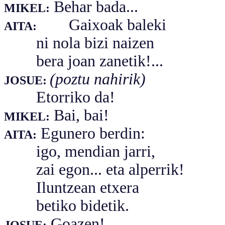
Behar bada...
MIKEL:
Gaixoak baleki
AITA:
ni nola bizi naizen
bera joan zanetik!...
(poztu nahirik)
JOSUE:
Etorriko da!
Bai, bai!
MIKEL:
Egunero berdin:
AITA:
igo, mendian jarri,
zai egon... eta alperrik!
Iluntzean etxera
betiko bidetik.
Goazen!
JOSUE: