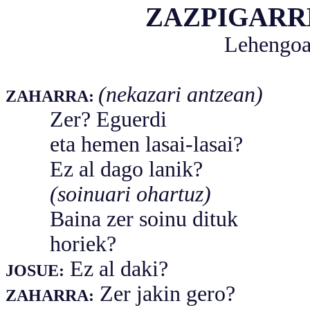
ZAZPIGARR
Lehengoa
(nekazari antzean)
ZAHARRA:
Zer? Eguerdi
eta hemen lasai-lasai?
Ez al dago lanik?
(soinuari ohartuz)
Baina zer soinu dituk
horiek?
Ez al daki?
JOSUE:
Zer jakin gero?
ZAHARRA: