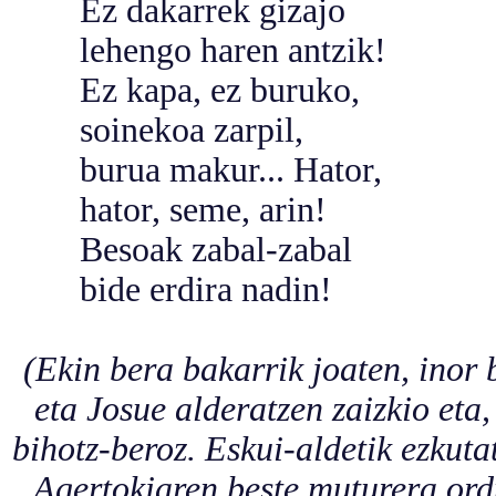
Ez dakarrek gizajo
lehengo haren antzik!
Ez kapa, ez buruko,
soinekoa zarpil,
burua makur... Hator,
hator, seme, arin!
Besoak zabal-zabal
bide erdira nadin!
(Ekin bera bakarrik joaten, inor
eta Josue alderatzen zaizkio eta, 
bihotz-beroz. Eskui-aldetik ezkutat
Agertokiaren beste muturera ordu