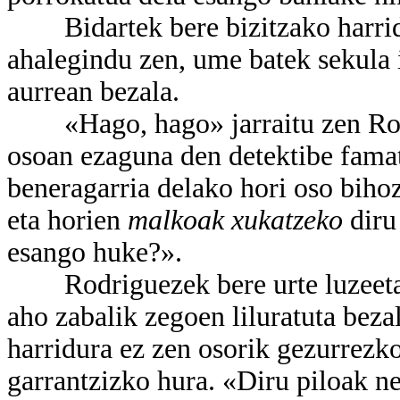
Bidartek bere bizitzako harridur
ahalegindu zen, ume batek sekula i
aurrean bezala.
«Hago, hago» jarraitu zen Rodr
osoan ezaguna den detektibe famat
beneragarria delako hori oso bihoz
eta horien
malkoak xukatzeko
diru
esango huke?».
Rodriguezek bere urte luzeetan 
aho zabalik zegoen liluratuta beza
harridura ez zen osorik gezurrezk
garrantzizko hura. «Diru piloak ne