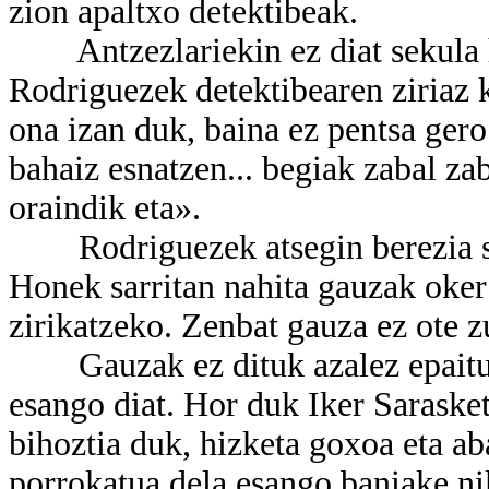
zion apaltxo detektibeak.
Antzezlariekin ez diat sekula h
Rodriguezek detektibearen ziriaz k
ona izan duk, baina ez pentsa gero
bahaiz esnatzen... begiak zabal zab
oraindik eta».
Rodriguezek atsegin berezia sen
Honek sarritan nahita gauzak oker 
zirikatzeko. Zenbat gauza ez ote z
Gauzak ez dituk azalez epaitu b
esango diat. Hor duk Iker Sarasket
bihoztia duk, hizketa goxoa eta a
porrokatua dela esango baniake nik