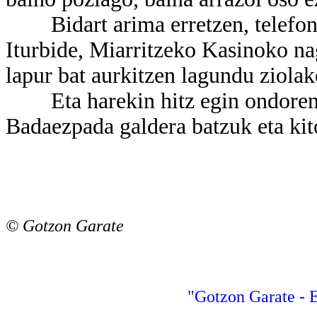
Bidart arima erretzen, telefono 
Iturbide, Miarritzeko Kasinoko nag
lapur bat aurkitzen lagundu ziolak
Eta harekin hitz egin ondoren, d
Badaezpada galdera batzuk eta kit
© Gotzon Garate
"Gotzon Garate - E