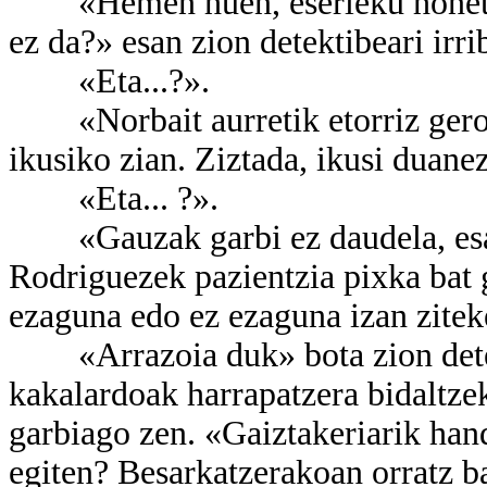
«Hemen huen, eserleku honetan. 
ez da?» esan zion detektibeari irri
«Eta...?».
«Norbait aurretik etorriz gero i
ikusiko zian. Ziztada, ikusi duanez
«Eta... ?».
«Gauzak garbi ez daudela, esan 
Rodriguezek pazientzia pixka bat 
ezaguna edo ez ezaguna izan zitek
«Arrazoia duk» bota zion detek
kakalardoak harrapatzera bidaltze
garbiago zen. «Gaiztakeriarik hand
egiten? Besarkatzerakoan orratz ba