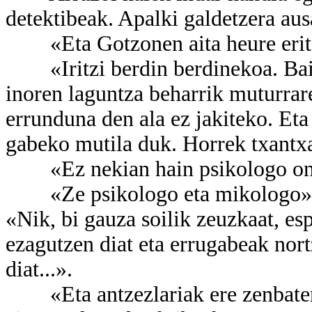
detektibeak. Apalki galdetzera aus
«Eta Gotzonen aita heure eritz
«Iritzi berdin berdinekoa. Baina
inoren laguntza beharrik muturrar
errunduna den ala ez jakiteko. Eta
gabeko mutila duk. Horrek txantxan
«Ez nekian hain psikologo ona h
«Ze psikologo eta mikologo» er
«Nik, bi gauza soilik zeuzkaat, esp
ezagutzen diat eta errugabeak nort
diat...».
«Eta antzezlariak ere zenbatera