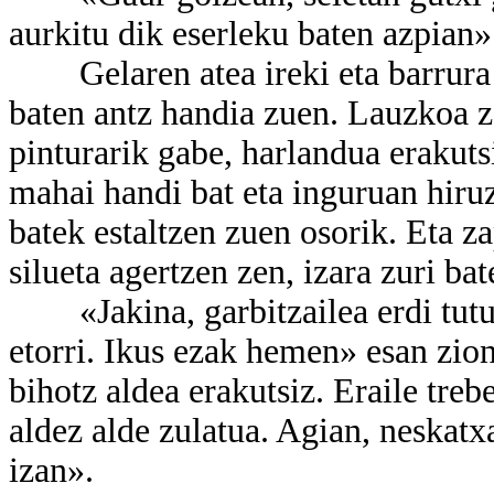
aurkitu dik eserleku baten azpian»
Gelaren atea ireki eta barrura sa
baten antz handia zuen. Lauzkoa z
pinturarik gabe, harlandua erakuts
mahai handi bat eta inguruan hiruz
batek estaltzen zuen osorik. Eta 
silueta agertzen zen, izara zuri bat
«Jakina, garbitzailea erdi tutul
etorri. Ikus ezak hemen» esan zion
bihotz aldea erakutsiz. Eraile tre
aldez alde zulatua. Agian, neskatx
izan».