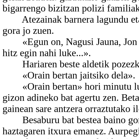
bigarrengo bizitzan polizi familiak
Atezainak barnera lagundu eta h
gora jo zuen.
«Egun on, Nagusi Jauna, Jon Bi
hitz egin nahi luke...».
Hariaren beste aldetik pozezko 
«Orain bertan jaitsiko dela».
«Orain bertan» hori minutu luze
gizon adineko bat agertu zen. Bet
gainean sare antzera orraztutako i
Besaburu bat bestea baino gorag
haztagaren itxura emanez. Aurpegi