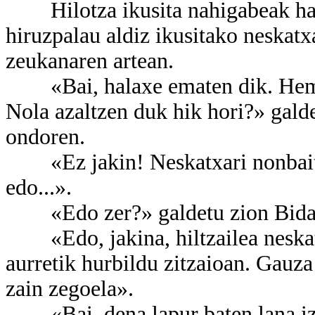
Hilotza ikusita nahigabeak hart
hiruzpalau aldiz ikusitako neskatx
zeukanaren artean.
«Bai, halaxe ematen dik. Hemen 
Nola azaltzen duk hik hori?» galde
ondoren.
«Ez jakin! Neskatxari nonbait ets
edo...».
«Edo zer?» galdetu zion Bidartek
«Edo, jakina, hiltzailea neskatx
aurretik hurbildu zitzaioan. Gauza
zain zegoela».
«Bai, dena lapur baten lana izan