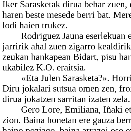
Iker Sarasketak dirua behar zuen, 
haren beste mesede berri bat. Mere
lodi haien trukez.
Rodriguez Jauna eserlekuan eser
jarririk ahal zuen zigarro kealdir
zeukan hankapean Bidart, pisu ha
ukabilez K.O. eraitsia.
«Eta Julen Sarasketa?». Horri b
Diru jokalari sutsua omen zen, fron
dirua jokatzen sarritan izaten zela.
Gero Lore, Emiliana, Iñaki eta I
zion. Baina honetan ere gauza berri
baino poziago, baina arrazoi oso e