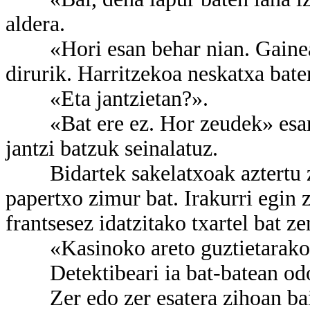
aldera.
«Hori esan behar nian. Gainean 
dirurik. Harritzekoa neskatxa bat
«Eta jantzietan?».
«Bat ere ez. Hor zeudek» esan z
jantzi batzuk seinalatuz.
Bidartek sakelatxoak aztertu zit
papertxo zimur bat. Irakurri egin
frantsesez idatzitako txartel bat ze
«Kasinoko areto guztietarako sa
Detektibeari ia bat-batean odol
Zer edo zer esatera zihoan baina