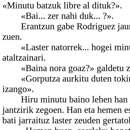
«Minutu batzuk libre al dituk?».
«Bai... zer nahi duk... ?».
Erantzun gabe Rodriguez jaunak 
zuen.
«Laster natorrek... hogei minu
ataltzainari.
«Baina nora goaz?» galdetu zion 
«Gorputza aurkitu duten tokira.
izango».
Hiru minutu baino lehen han zi
jantzirik zegoen. Han eta hemen e
bati jarraituz laster zeuden gertato