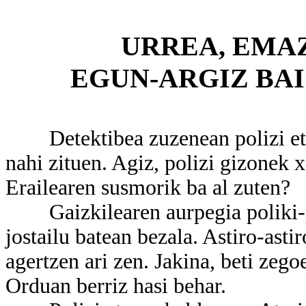
URREA, EMA
EGUN-ARGIZ BAI
Detektibea zuzenean polizi etxer
nahi zituen. Agiz, polizi gizonek
Erailearen susmorik ba al zuten?
Gaizkilearen aurpegia poliki-pol
jostailu batean bezala. Astiro-asti
agertzen ari zen. Jakina, beti zeg
Orduan berriz hasi behar.