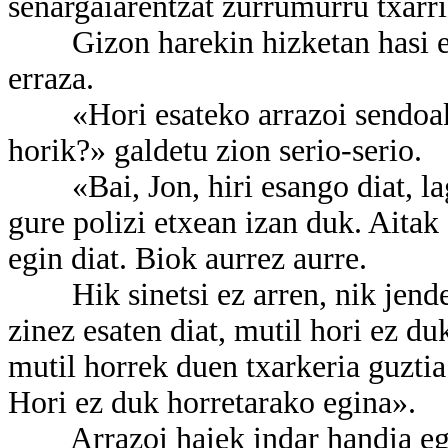
senargaiarentzat zurrumurru txarr
Gizon harekin hizketan hasi eta 
erraza.
«Hori esateko arrazoi sendoak di
horik?» galdetu zion serio-serio.
«Bai, Jon, hiri esango diat, lagu
gure polizi etxean izan duk. Aitak
egin diat. Biok aurrez aurre.
Hik sinetsi ez arren, nik jendea
zinez esaten diat, mutil hori ez du
mutil horrek duen txarkeria guztia 
Hori ez duk horretarako egina».
Arrazoi haiek indar handia egite