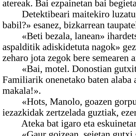
atereak. Bai ezpainetan bai begieta
Detektibeari maitekiro luzatu z
babil?» esanez, bizkarrean taupat
«Beti bezala, lanean» ihardetsi 
aspalditik adiskidetuta nagok» ge
zeharo jota zegok bere semearen a
«Bai, motel. Donostian gutxitan 
Familiarik onenetako baten alaba a
makala!».
«Hots, Manolo, goazen gorputza 
iezazkidak zertzelada guztiak, ezer
Ateka bat igaro eta eskuinetara 
«Gaur goizean, seietan gutxi go