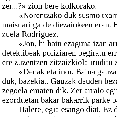
zer...?» zion bere kolkorako.
«Norentzako duk susmo txarrik?
maisuari galde diezaiokeen eran. 
zuela Rodriguez.
«Jon, hi hain ezaguna izan arren
detektibeak poliziaren begiratu er
ere zuzentzen zitzaizkiola iruditu 
«Denak eta inor. Baina gauza ba
duk, bazekiat. Gauzak dauden beza
zegoela ematen dik. Zer arraio egi
ezorduetan bakar bakarrik parke b
Halere, egia esango diat. Ez di