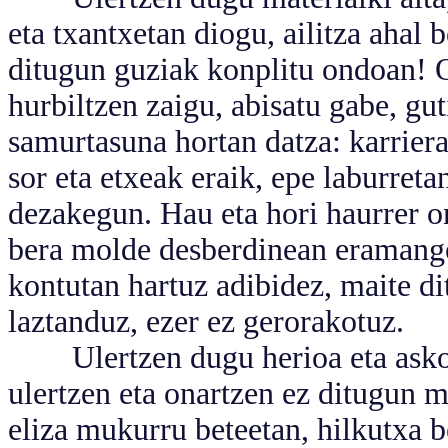
eta txantxetan diogu, ailitza ahal 
ditugun guziak konplitu ondoan! O
hurbiltzen zaigu, abisatu gabe, gu
samurtasuna hortan datza: karriera
sor eta etxeak eraik, epe laburreta
dezakegun. Hau eta hori haurrer on
bera molde desberdinean eramang
kontutan hartuz adibidez, maite d
laztanduz, ezer ez gerorakotuz.
Ulertzen dugu herioa eta askota
ulertzen eta onartzen ez ditugun 
eliza mukurru beteetan, hilkutxa