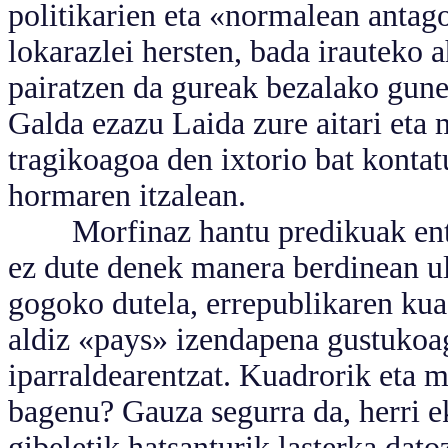
politikarien eta «normalean antago
lokarazlei hersten, bada irauteko a
pairatzen da gureak bezalako gunee
Galda ezazu Laida zure aitari eta
tragikoagoa den ixtorio bat kontat
hormaren itzalean.
Morfinaz hantu predikuak entzut
ez dute denek manera berdinean u
gogoko dutela, errepublikaren kua
aldiz «pays» izendapena gustukoago
iparraldearentzat. Kuadrorik eta 
bagenu? Gauza segurra da, herri e
gibeletik hatsanturik lasterka dato