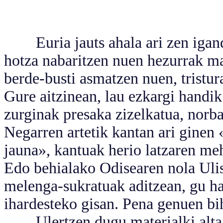
Euria jauts ahala ari zen igande
hotza nabaritzen nuen hezurrak m
berde-busti asmatzen nuen, tristur
Gure aitzinean, lau ezkargi handik
zurginak presaka zizelkatua, norba
Negarren artetik kantan ari ginen 
jauna», kantuak herio latzaren me
Edo behialako Odisearen nola Ulis
melenga-sukratuak aditzean, gu ha
ihardesteko gisan. Pena genuen bih
Ulertzen dugu materialki alta, 