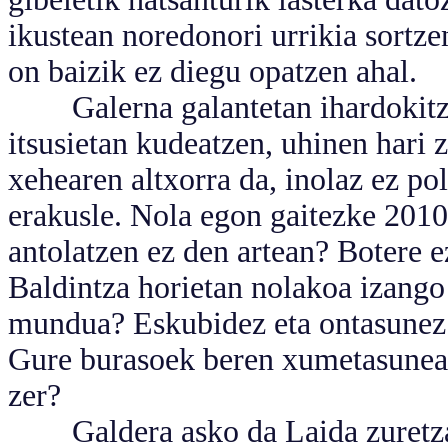
ikustean noredonori urrikia sortzen
on baizik ez diegu opatzen ahal.
Galerna galantetan ihardokitzen
itsusietan kudeatzen, uhinen hari 
xehearen altxorra da, inolaz ez pol
erakusle. Nola egon gaitezke 2010.
antolatzen ez den artean? Botere e
Baldintza horietan nolakoa izang
mundua? Eskubidez eta ontasunez
Gure burasoek beren xumetasunean 
zer?
Galdera asko da Laida zuretzat.