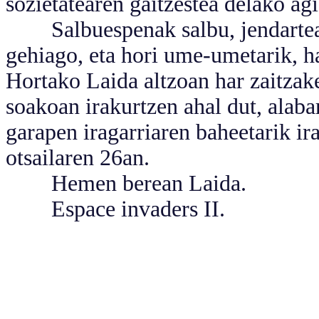
sozietatearen gaitzestea delako agi
Salbuespenak salbu, jendartean 
gehiago, eta hori ume-umetarik, ha
Hortako Laida altzoan har zaitzake
soakoan irakurtzen ahal dut, alaba
garapen iragarriaren baheetarik i
otsailaren 26an.
Hemen berean Laida.
Espace invaders II.