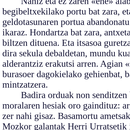
Nahiz eta ez zaren «ene» alaba,
begibeltxekilako portu bat zara, e
geldotasunaren portua abandonatu 
ikaraz. Hondartza bat zara, antxet
biltzen dituena. Eta itsasoa guretz
dira sekula debaldetan, mundu ku
alderantziz erakutsi arren. Agian 
burasoer dagokielako gehienbat, b
mintzatzera.
Badira orduak non senditzen ba
moralaren hesiak oro gaindituz: a
zer nahi gisaz. Basamortu ametsak.
Mozkor galantak Herri Urratsetik 