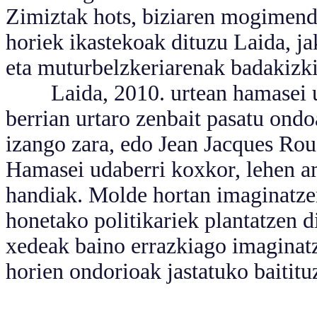
Zimiztak hots, biziaren mogimend
horiek ikastekoak dituzu Laida, j
eta muturbelzkeriarenak badakizk
Laida, 2010. urtean hamasei uda
berrian urtaro zenbait pasatu on
izango zara, edo Jean Jacques Ro
Hamasei udaberri koxkor, lehen am
handiak. Molde hortan imaginatzen 
honetako politikariek plantatzen d
xedeak baino errazkiago imaginatz
horien ondorioak jastatuko baititu