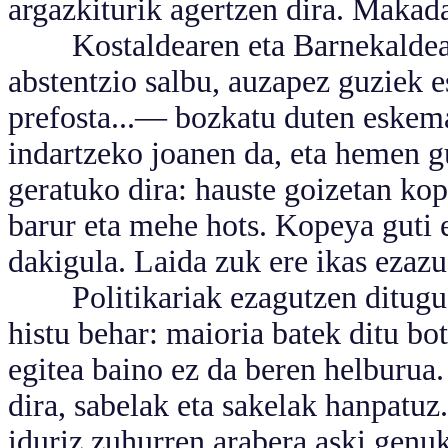
argazkiturik agertzen dira. Maka
Kostaldearen eta Barnekaldearen
abstentzio salbu, auzapez guziek
prefosta...— bozkatu duten eskem
indartzeko joanen da, eta hemen g
geratuko dira: hauste goizetan kop
barur eta mehe hots. Kopeya guti 
dakigula. Laida zuk ere ikas ezazu 
Politikariak ezagutzen ditugu. 
histu behar: maioria batek ditu bot
egitea baino ez da beren helburua. 
dira, sabelak eta sakelak hanpatuz.
iduriz zuhurren arabera aski genuk