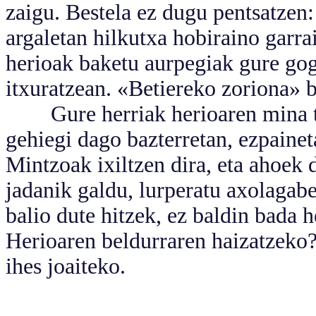
zaigu. Bestela ez dugu pentsatzen:
argaletan hilkutxa hobiraino garra
herioak baketu aurpegiak gure gog
itxuratzean. «Betiereko zoriona» b
Gure herriak herioaren mina txe
gehiegi dago bazterretan, ezpainet
Mintzoak ixiltzen dira, eta ahoek 
jadanik galdu, lurperatu axolagab
balio dute hitzek, ez baldin bada 
Herioaren beldurraren haizatzeko? 
ihes joaiteko.