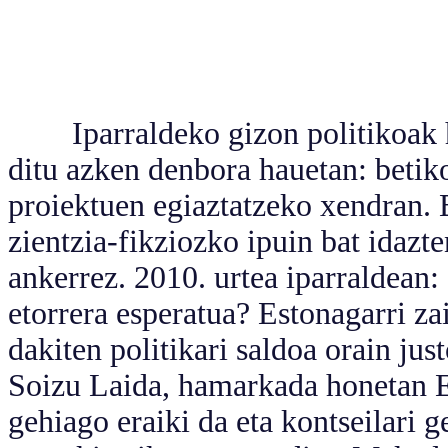
Iparraldeko gizon politikoak hal
ditu azken denbora hauetan: betiko
proiektuen egiaztatzeko xendran.
zientzia-fikziozko ipuin bat idazte
ankerrez. 2010. urtea iparraldean:
etorrera esperatua? Estonagarri za
dakiten politikari saldoa orain jus
Soizu Laida, hamarkada honetan E
gehiago eraiki da eta kontseilari g