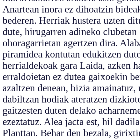
Anartean inora ez dihoatzin bideak
bederen. Herriak hustera uzten ditu
dute, hirugarren adineko clubetan 
ohoragarrietan agertzen dira. Alaba
piramidea kontutan edukitzen dute
herrialdekoak gara Laida, azken ha
erraldoietan ez dutea gaixoekin b
azaltzen denean, bizia amainatuz, 
dabiltzan hodiak ateratzen dizkiote 
gaitzesten duten delako acharneme
ezeztatuz. Alea jacta est, hil dadi
Planttan. Behar den bezala, girixt