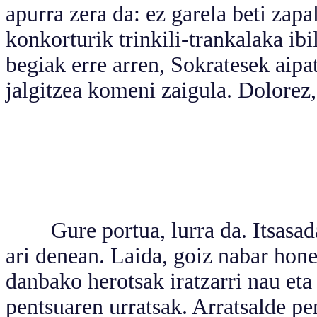
apurra zera da: ez garela beti zap
konkorturik trinkili-trankalaka ibi
begiak erre arren, Sokratesek aip
jalgitzea komeni zaigula. Dolorez,
Gure portua, lurra da. Itsasadarr
ari denean. Laida, goiz nabar hone
danbako herotsak iratzarri nau eta
pentsuaren urratsak. Arratsalde p