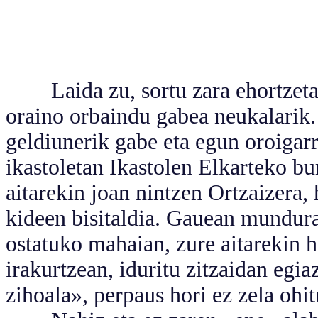
Laida zu, sortu zara ehortzeta 
oraino orbaindu gabea neukalarik. 
geldiunerik gabe eta egun oroigarr
ikastoletan Ikastolen Elkarteko b
aitarekin joan nintzen Ortzaizera,
kideen bisitaldia. Gauean mundur
ostatuko mahaian, zure aitarekin hi
irakurtzean, iduritu zitzaidan egia
zihoala», perpaus hori ez zela ohi