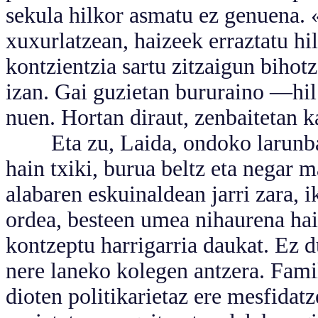
sekula hilkor asmatu ez genuena. «
xuxurlatzean, haizeek erraztatu hi
kontzientzia sartu zitzaigun bihotz
izan. Gai guzietan bururaino —hil
nuen. Hortan diraut, zenbaitetan k
Eta zu, Laida, ondoko larunbate
hain txiki, burua beltz eta negar 
alabaren eskuinaldean jarri zara, ik
ordea, besteen umea nihaurena hai
kontzeptu harrigarria daukat. Ez du
nere laneko kolegen antzera. Famil
dioten politikarietaz ere mesfidat