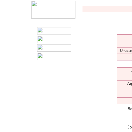
Urkizar
Ar
Ba
Jo