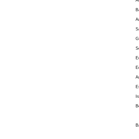
Au
Ba
Ar
Sa
Gu
Se
Ed
Ed
Ar
Es
Ir
Be
Ba