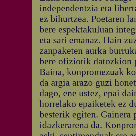
independentzia eta libert
ez bihurtzea. Poetaren la
bere espektakuluan integ
eta sari emanaz. Hain zu
zanpaketen aurka burruk
bere ofiziotik datozkion 
Baina, konpromezuak ko
da argia arazo guzi honet
dago, ene ustez, epai da
horrelako epaiketek ez dut
besterik egiten. Gainer
idazkerarena da. Konprom
aski, sentimenduak ere as