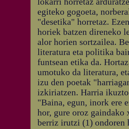
lokarri horretaz arduratz
egiteko gogoeta, norbera
"desetika" horretaz. Ezen
horiek batzen direneko le
alor horien sortzailea. B
literatura eta politika ba
funtsean etika da. Horta
umotuko da literatura, et
izu den poetak "harriaga
izkiriatzen. Harria ikuzt
"Baina, egun, inork ere e
hor, gure oroz gaindako x
berriz irutzi (1) ondoren