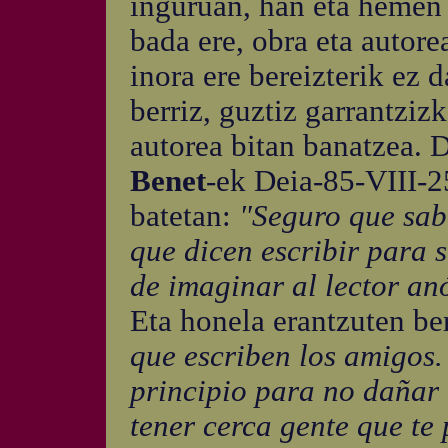
inguruan, han eta hemen 
bada ere, obra eta autore
inora ere bereizterik ez 
berriz, guztiz garrantziz
autorea bitan banatzea. 
Benet
-ek Deia-85-VIII-25
batetan:
"Seguro que sab
que dicen escribir para 
de imaginar al lector a
Eta honela erantzuten be
que escriben los amigos
principio para no dañar 
tener cerca gente que te