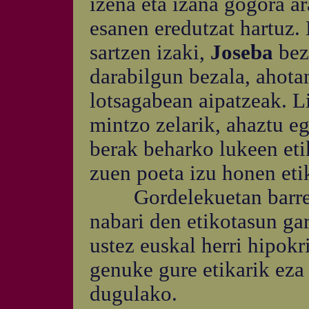
izena eta izana gogora ar
esanen eredutzat hartuz. 
sartzen izaki,
Joseba
bez
darabilgun bezala, ahota
lotsagabean aipatzeak. Li
mintzo zelarik, ahaztu e
berak beharko lukeen etik
zuen poeta izu honen eti
Gordelekuetan barrena
nabari den etikotasun ga
ustez euskal herri hipokr
genuke gure etikarik eza
dugulako.