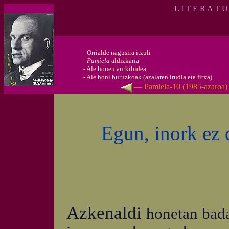
L I T E R A T 
-
Orrialde nagusira itzuli
-
Pamiela
aldizkaria
-
Ale honen aurkibidea
-
Ale honi buruzkoak (azalaren irudia eta fitxa)
— Pamiela-10 (1985-azaroa
Egun, inork ez 
Azkenaldi
honetan bada 