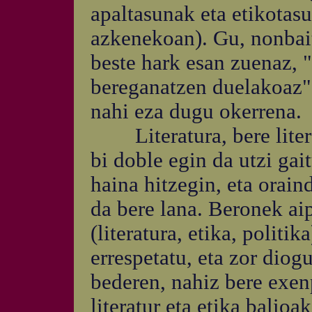
apaltasunak eta etikota
azkenekoan). Gu, nonbait
beste hark esan zuenaz, 
bereganatzen duelakoaz",
nahi eza dugu okerrena.
Literatura, bere literat
bi doble egin da utzi gai
haina hitzegin, eta oraind
da bere lana. Beronek ai
(literatura, etika, politi
errespetatu, eta zor diog
bederen, nahiz bere exen
literatur eta etika balioa