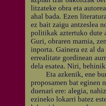
litzateke obra eta autorea
ahal bada. Ezen literatur
ez bait zaigu antzeslea n
politikak aztertuko dute 
Guri, obraren mamia, zen
inporta. Gainera ez al da 
errealitate gordinean aur
dela esatea. Niri, behinik
Eta azkenik, ene burut
proposamen bat eginen ni
duenari ere: alegia, nahiz
ezineko lokarri batez est