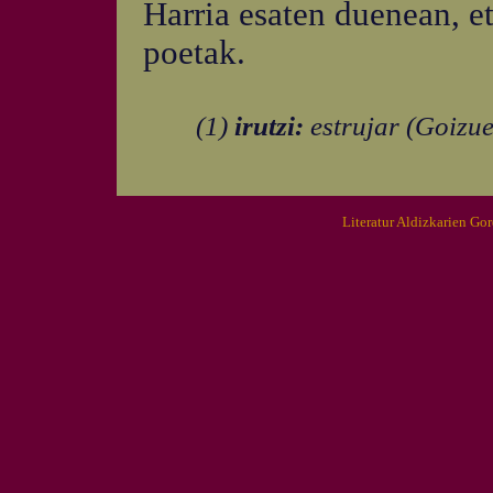
Harria esaten duenean, e
poetak.
(1)
irutzi:
estrujar (Goizue
Literatur Aldizkarien Go