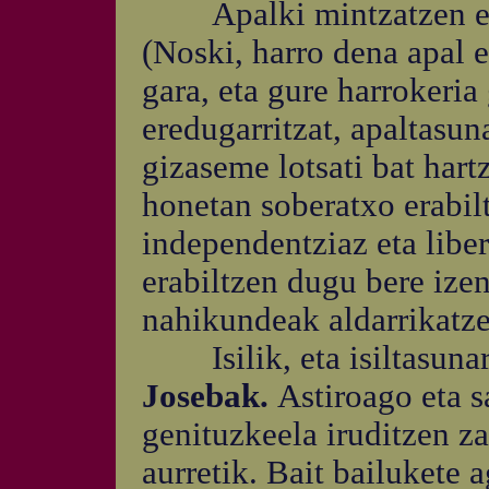
Apalki mintzatzen ez 
(Noski, harro dena apal 
gara, eta gure harrokeria 
eredugarritzat, apaltasu
gizaseme lotsati bat hart
honetan soberatxo erabil
independentziaz eta liber
erabiltzen dugu bere izen
nahikundeak aldarrikatze
Isilik, eta isiltasunar
Josebak.
Astiroago eta 
genituzkeela iruditzen za
aurretik. Bait bailukete a