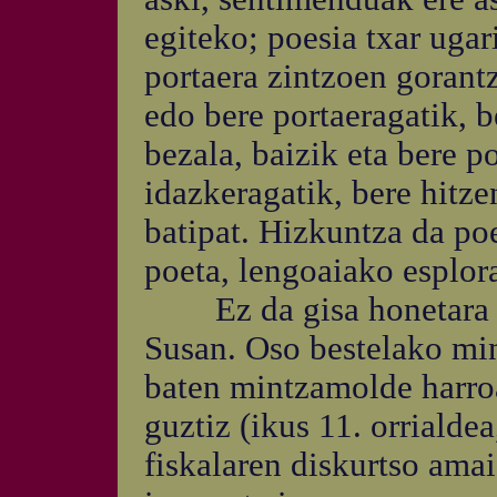
egiteko; poesia txar ugar
portaera zintzoen gorantz
edo bere portaeragatik, 
bezala, baizik eta bere p
idazkeragatik, bere hitzen
batipat. Hizkuntza da poe
poeta, lengoaiako esplor
Ez da gisa honetara
Susan. Oso bestelako mi
baten mintzamolde harroa
guztiz (ikus 11. orrialdea
fiskalaren diskurtso amai