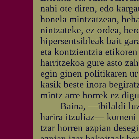
nahi ote diren, edo karga
honela mintzatzean, behar
nintzateke, ez ordea, ber
hipersentsibleak bait gar
eta kontzientzia etikoren 
harritzekoa gure asto zah
egin ginen politikaren ur
kasik beste inora begira
mintz arre horrek ez digu
Baina, —ibilaldi luze
harira itzuliaz— komeni 
tzar horren azpian deseg
azpian izar bakoitzak be