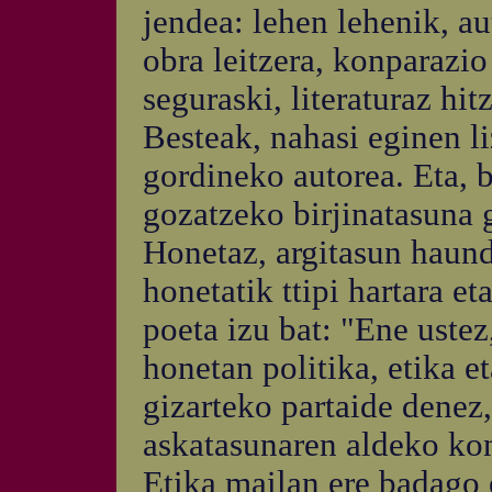
jendea: lehen lehenik, a
obra leitzera, konparazio
seguraski, literaturaz hit
Besteak, nahasi eginen li
gordineko autorea. Eta, b
gozatzeko birjinatasuna 
Honetaz, argitasun haund
honetatik ttipi hartara e
poeta izu bat: "Ene ustez
honetan politika, etika et
gizarteko partaide denez
askatasunaren aldeko ko
Etika mailan ere badago 