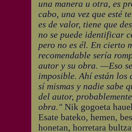
una manera u otra, es pro
cabo, una vez que esté t
es de valor, tiene que de
no se puede identificar c
pero no es él. En cierto
recomendable sería rompe
autor y su obra. —Eso se
imposible. Ahí están los
sí mismas y nadie sabe q
del autor, probablemente
obra."
Nik gogoeta hauek
Esate bateko, hemen, bes
honetan, horretara bultza