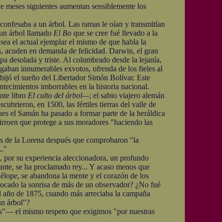
ueve meses siguientes aumentan sensiblemente los
fesaba a un árbol. Las ramas le oían y transmitían
a un árbol llamado
El Bo
que se cree fué llevado a la
sea el actual ejemplar el mismo de que habla la
as, acuden en demanda de felicidad. Darwin, el gran
a desolada y triste. Al columbrado desde la lejanía,
lgaban innumerables exvotos, ofrenda de los fieles al
ijó el sueño del Libertador Simón Bolívar. Este
tecimientos imborrables en la historia nacional.
nte libro
El culto del árbol—
; el sabio viajero alemán
brieron, en 1500, las fértiles tierras del valle de
pues el Samán ha pasado a formar parte de la heráldica
mirroen que protege a sus moradores "haciendo las
es de la Lorena después que comprobaron "la
.."
, por su experiencia aleccionadora, un profundo
tante, se ha proclamado rey... Y acaso menos que
nélope, se abandona la mente y el corazón de los
ovocado la sonrisa de más de un observador? ¿No fué
el año de 1875, cuando más arreciaba la campaña
un árbol"?
"— el mismo respeto que exigimos "por nuestras