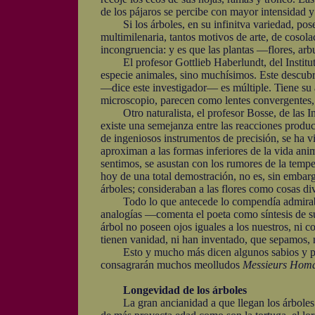
de los pájaros se percibe con mayor intensidad y
Si los árboles, en su infinitva variedad, pose
multimilenaria, tantos motivos de arte, de cosol
incongruencia: y es que las plantas —flores, arb
El profesor Gottlieb Haberlundt, del Instituto 
especie animales, sino muchísimos. Este descubr
—dice este investigador— es múltiple. Tiene su a
microscopio, parecen como lentes convergentes, a
Otro naturalista, el profesor Bosse, de las In
existe una semejanza entre las reacciones produc
de ingeniosos instrumentos de precisión, se ha vi
aproximan a las formas inferiores de la vida ani
sentimos, se asustan con los rumores de la tempe
hoy de una total demostración, no es, sin embar
árboles; consideraban a las flores como cosas d
Todo lo que antecede lo compendía admirablem
analogías —comenta el poeta como síntesis de su 
árbol no poseen ojos iguales a los nuestros, ni
tienen vanidad, ni han inventado, que sepamos, n
Esto y mucho más dicen algunos sabios y poeta
consagrarán muchos meolludos
Messieurs Homa
Longevidad de los árboles
La gran ancianidad a que llegan los árboles le