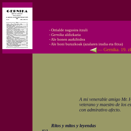
-
Orrialde nagusira itzuli
-
Gernika
aldizkaria
-
Ale honen aurkibidea
-
Ale honi buruzkoak (azalaren irudia eta fitxa)
— Gernika. 19. zk
A mi venerable amigo Mr. Henr
veterano y maestro de los estudi
con admirativo afecto.
I. de 
Ritos y mitos y leyendas