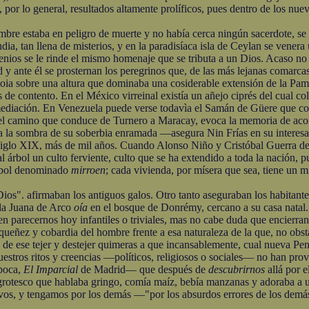
a, por lo general, resultados altamente prolíficos, pues dentro de los n
aba en peligro de muerte y no había cerca ningún sacerdote, se con
ndia, tan llena de misterios, y en la paradisíaca isla de Ceylan se vener
enios se le rinde el mismo homenaje que se tributa a un Dios. Acaso no 
d y ante él se prosternan los peregrinos que, de las más lejanas comarc
ecoia sobre una altura que dominaba una cosiderable extensión de la Pamp
 de contento. En el México virreinal existía un añejo ciprés del cual co
mediación. En Venezuela puede verse todavìa el Samán de Güere que cob
 del camino que conduce de Turnero a Maracay, evoca la memoria de acon
a sombra de su soberbia enramada —asegura Nin Frías en su interesa
siglo XIX, más de mil años. Cuando Alonso Niño y Cristóbal Guerra descu
 árbol un culto ferviente, culto que se ha extendido a toda la nación, 
rbol denominado
mirroen
; cada vivienda, por mísera que sea, tiene un 
". afirmaban los antiguos galos. Otro tanto aseguraban los habitant
la Juana de Arco
oía
en el bosque de Donrémy, cercano a su casa natal.
parecernos hoy infantiles o triviales, mas no cabe duda que encierran
equeñez y cobardia del hombre frente a esa naturaleza de la que, no obs
 de ese tejer y destejer quimeras a que incansablemente, cual nueva Pe
uestros ritos y creencias —políticos, religiosos o sociales— no han pr
época,
El Imparcial
de Madrid— que después de
descubrirnos
allá por 
 grotesco que hablaba gringo, comía maíz, bebía manzanas y adoraba a 
 y tengamos por los demás —"por los absurdos errores de los demás