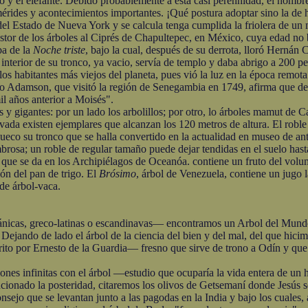
o y el elefante. Debido probablemente a esta casi perennidad, el hombre
érides y acontecimientos importantes. ¡Qué postura adoptar sino la de
el Estado de Nueva York y se calcula tenga cumplida la friolera de un m
de los árboles al Ciprés de Chapultepec, en México, cuya edad no ba
ba de la
Noche triste
, bajo la cual, después de su derrota, lloró Hernán
 interior de su tronco, ya vacio, servía de templo y daba abrigo a 200 
os habitantes más viejos del planeta, pues vió la luz en la época remota 
ico Adamson, que visitó la región de Senegambia en 1749, afirma que de
il años anterior a Moisés".
gigantes: por un lado los arbolillos; por otro, lo árboles mamut de Cal
ada existen ejemplares que alcanzan los 120 metros de altura. El roble
 hueco su tronco que se halla convertido en la actualidad en museo de an
a; un roble de regular tamaño puede dejar tendidas en el suelo hasta 
 que se da en los Archipiélagos de Oceanóa. contiene un fruto del volu
ión del pan de trigo. El
Brósimo
, árbol de Venezuela, contiene un jugo 
de árbol-vaca.
icas, greco-latinas o escandinavas— encontramos un Arbol del Mundo 
l. Dejando de lado el árbol de la ciencia del bien y del mal, del que hi
to por Ernesto de la Guardia— fresno que sirve de trono a Odín y que i
s infinitas con el árbol —estudio que ocuparía la vida entera de u
cionado la posteridad, citaremos los olivos de Getsemaní donde Jesús se
nsejo que se levantan junto a las pagodas en la India y bajo los cuales,