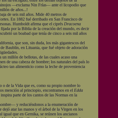
 los ha escogido, entre los demás objetos de la
 hinojos —exclama Nin Frías— ante el licopodio que
illón de años...!
ja de seis mil años. Mide 40 metros de
 Cortes. En 1882 fué derribado en San Francisco de
personas. Humboldt afirma que el ciprés
Dracoena
fijada por la Biblia de la creación del mundo, es decir
scubrió un boabad que tenía de cinco a seis mil años
ifornia, que son, sin duda, los más gigantescos del
 de Baublin, en Lituania, que fué objeto de adoraciòn
tigüedades.
un millón de bellotas, de las cuales acaso una
men de una cabeza de hombre; los naturales del país lo
lácteo tan alimenticio como la leche de proveniencia
o de la Vida que es, como su propio nombre lo
cimos mención al princiopio, encontramos en el
Edda
nspira parte de los cantos de las Normas en la
n hombre— y reduciéndonos a la enumeración de
 dejó atar las manos y el árbol de la Virgen en los
 al igual que en Gernika, se reúnen los ancianos