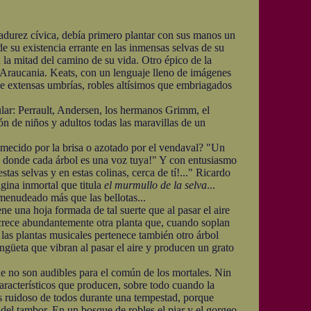
durez cívica, debía primero plantar con sus manos un
e su existencia errante en las inmensas selvas de su
 la mitad del camino de su vida. Otro épico de la
ca Araucania. Keats, con un lenguaje lleno de imágenes
de extensas umbrías, robles altísimos que embriagados
lar: Perrault, Andersen, los hermanos Grimm, el
n de niños y adultos todas las maravillas de un
ecido por la brisa o azotado por el vendaval? "Un
 donde cada árbol es una voz tuya!" Y con entusiasmo
as selvas y en estas colinas, cerca de tí!..." Ricardo
ágina inmortal que titula
el murmullo de la selva
...
menudeado más que las bellotas...
e una hoja formada de tal suerte que al pasar el aire
s crece abundantemente otra planta que, cuando soplan
 las plantas musicales pertenece también otro árbol
güeta que vibran al pasar el aire y producen un grato
 no son audibles para el común de los mortales. Nin
característicos que producen, sobre todo cuando la
más ruidoso de todos durante una tempestad, porque
 del tambor. En un bosque de robles el piar y el gorgeo