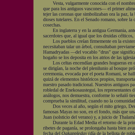
Vesta, vulgarmente conocida con el nombre de Ci
que para los antiguos vascones— el primer alime
tejer las coronas que simbolizaban ora la paz, l
dioses tutelares. En el Senado romano, sobre la c
cosechas.
En inglaterra y en la antigua Germania, antes de
sacerdotes que, al igual que los druidas célticos,
Los pueblos creían firmemente en la existencia
necesitaban talar un árbol, consultaban previam
Hamadryadas —del vocablo "drus" que significa 
hogaño se los deposita en los atrios de las iglesi
Los celtas encendían grandes hogueras en el so
se dirigían, la noche del plenilunio al bosque pr
ceremonia, evocada por el poeta Romani, se hall
quizá de elementos históricos propios, transporta
nuestro pasado tradicional. Nuestros antiguos pa
robledal de Enekosaustegui, los representantes d
análogos, nos demuestra, conforme lo señaló tie
comprueba la similitud, cuando no la comunidad, 
Dos veces al año, según el mito griego, Demetri
famosas Mayas no son, en el fondo, más que una r
Juan (solsticio del verano) y, a juicio de Thalam
Durante la Edad Media el retorno de la primave
ribetes de paganía, se prolongaba hasta bien ava
fecha del
Oakappleday
(día de la bellota de rob