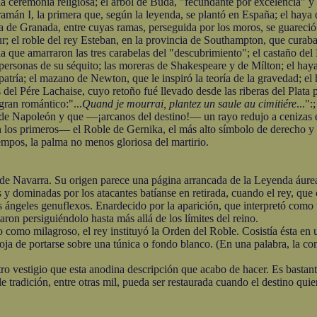
la ceremonia religiosa; el árbol de Buda, "fecundante por excelencia" y el
án I, la primera que, según la leyenda, se plantó en España; el haya d
rca de Granada, entre cuyas ramas, perseguida por los moros, se guareci
sur; el roble del rey Esteban, en la provincia de Southampton, que cura
 que amarraron las tres carabelas del "descubrimiento"; el castaño del
en personas de su séquito; las moreras de Shakespeare y de Mílton; el ha
atría; el mazano de Newton, que le inspiró la teoría de la gravedad; el
 del Pére Lachaise, cuyo retoño fué llevado desde las riberas del Plata 
gran romántico:"...
Quand je mourrai, plantez un saule au cimitiére
..."
a de Napoleón y que —¡arcanos del destino!— un rayo redujo a cenizas 
 los primeros— el Roble de Gernika, el más alto símbolo de derecho y 
iempos, la palma no menos gloriosa del martirio.
avarra. Su origen parece una página arrancada de la Leyenda áurea. R
as y dominadas por los atacantes batíanse en retirada, cuando el rey, qu
s ángeles genuflexos. Enardecido por la aparición, que interpretó como 
aron persiguiéndolo hasta más allá de los límites del reino.
o milagroso, el rey instituyó la Orden del Roble. Cosistía ésta en 
ja de portarse sobre una túnica o fondo blanco. (En una palabra, la co
estigio que esta anodina descripción que acabo de hacer. Es bastante
radición, entre otras mil, pueda ser restaurada cuando el destino quie