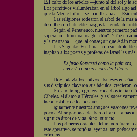
El
culto de los árboles —junto al del sol y la 
Los primitivos vislumbraban en el árbol algo así
que la Mente Infinita se manifestaba así. Este c
Las religiones rodearon al árbol de la más alta 
describe con indelebles rasgos la agonía del rob
Según el Pentateuco, nuestros primeros padres 
supera toda humana imaginación". Y fué en aquel 
y la manzana— que, al conseguir que Adán mordier
Las Sagradas Escrituras, con su admirable domi
inspíran a los poetas y profetas de Israel las má
Es justo florecerá como la palmera,
crecerá como el cedro del Líbano...
Hoy todavía los nativos libaneses enseñan al vi
sus discípulos clavaron sus báculos, crecieron, 
En la mitología gruiega cada dios tenía su árbol
Cibeles, el álamo a Hércules, y así sucesivament
incontestable de los bosques.
Igualmente nuestros antiguos vascones reveren
poema Aitor por boca del bardo Lara— amasan lah
significa árbol de vida, árbol nutricio".
Los primeros oráculos del mundo fueron dados 
este apelativo, se forjó la leyenda, tan poética
oráculos.