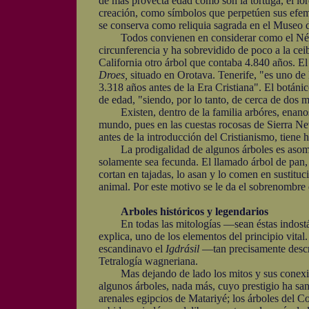
de más provecta edad como son la tortuga, el lor
creación, como símbolos que perpetúen sus efem
se conserva como reliquia sagrada en el Museo d
Todos convienen en considerar como el Néstor 
circunferencia y ha sobrevidido de poco a la cei
California otro árbol que contaba 4.840 años. El
Droes,
situado en Orotava. Tenerife, "es uno de l
3.318 años antes de la Era Cristiana". El botán
de edad, "siendo, por lo tanto, de cerca de dos m
Existen, dentro de la familia arbóres, enanos y 
mundo, pues en las cuestas rocosas de Sierra Nev
antes de la introducción del Cristianismo, tiene
La prodigalidad de algunos árboles es asombros
solamente sea fecunda. El llamado árbol de pan,
cortan en tajadas, lo asan y lo comen en sustituc
animal. Por este motivo se le da el sobrenombre 
Arboles históricos y legendarios
En todas las mitologías —sean éstas indostán
explica, uno de los elementos del principio vita
escandinavo el
Igdrásil
—tan precisamente descri
Tetralogía wagneriana.
Mas dejando de lado los mitos y sus conexione
algunos árboles, nada más, cuyo prestigio ha san
arenales egipcios de Matariyé; los árboles del Co