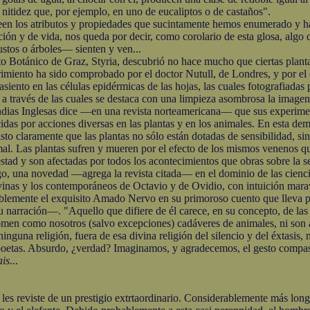
 nitidez que, por ejemplo, en uno de eucaliptos o de castaños".
en los atributos y propiedades que sucintamente hemos enumerado y han
ación y de vida, nos queda por decir, como corolario de esta glosa, alg
ustos o árboles— sienten y ven...
Botánico de Graz, Styria, descubrió no hace mucho que ciertas plantas
imiento ha sido comprobado por el doctor Nutull, de Londres, y por el 
siento en las células epidérmicas de las hojas, las cuales fotografiadas
 través de las cuales se destaca con una limpieza asombrosa la imagen 
dias Inglesas dice —en una revista norteamericana— que sus experimen
idas por acciones diversas en las plantas y en los animales. En esta d
sto claramente que las plantas no sólo están dotadas de sensibilidad, sin
mal. Las plantas sufren y mueren por el efecto de los mismos venenos qu
stad y son afectadas por todos los acontecimientos que obras sobre la s
go, una novedad —agrega la revista citada— en el dominio de las ciencia
ivinas y los contemporáneos de Octavio y de Ovidio, con intuición marav
ente el exquisito Amado Nervo en su primoroso cuento que lleva po
narración—. "Aquello que difiere de él carece, en su concepto, de las 
 comen como nosotros (salvo excepciones) cadáveres de animales, ni son
inguna religión, fuera de esa divina religión del silencio y del éxtasis
s. Absurdo, ¿verdad? Imaginamos, y agradecemos, el gesto compasivo
is
...
s reviste de un prestigio extrtaordinario. Considerablemente más lon