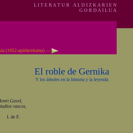
L I T E R A T U R A L D I Z K A R I E N
G O R D A I L U A
ia (1952-apirila/ekaina) —
El roble de Gernika
Y los árboles en la historia y la leyenda
i Gavel,
os vascos,
F.