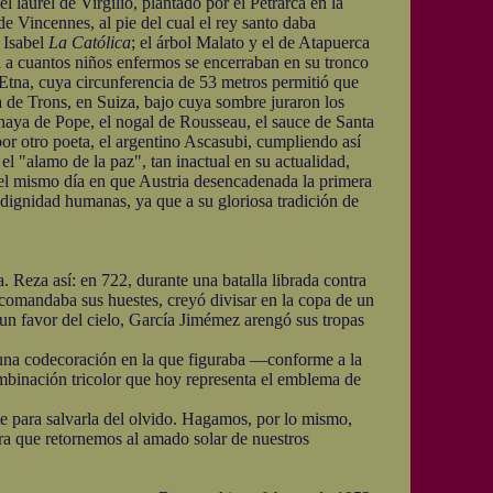
 laurel de Virgilio, plantado por el Petrarca en la
e Vincennes, al pie del cual el rey santo daba
ó Isabel
La Católica
; el árbol Malato y el de Atapuerca
ba a cuantos niños enfermos se encerraban en su tronco
 Etna, cuya circunferencia de 53 metros permitió que
ya de Trons, en Suiza, bajo cuya sombre juraron los
 haya de Pope, el nogal de Rousseau, el sauce de Santa
por otro poeta, el argentino Ascasubi, cumpliendo así
:; el "alamo de la paz", tan inactual en su actualidad,
el mismo día en que Austria desencadenada la primera
dignidad humanas, ya que a su gloriosa tradición de
eza así: en 722, durante una batalla librada contra
e comandaba sus huestes, creyó divisar en la copa de un
un favor del cielo, García Jimémez arengó sus tropas
una codecoración en la que figuraba —conforme a la
mbinación tricolor que hoy representa el emblema de
 para salvarla del olvido. Hagamos, por lo mismo,
ra que retornemos al amado solar de nuestros