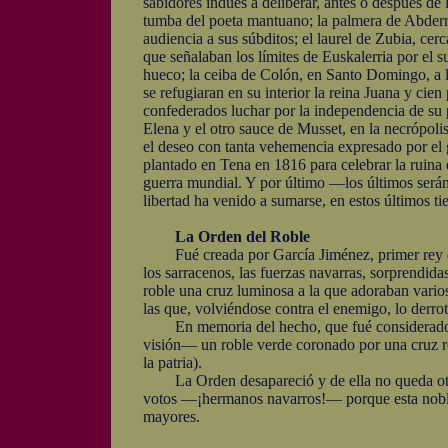
sabidores indúes a deliberar, antes o después de 
tumba del poeta mantuano; la palmera de Abderram
audiencia a sus súbditos; el laurel de Zubia, ce
que señalaban los límites de Euskalerria por el 
hueco; la ceiba de Colón, en Santo Domingo, a la
se refugiaran en su interior la reina Juana y ci
confederados luchar por la independencia de su p
Elena y el otro sauce de Musset, en la necrópolis
el deseo con tanta vehemencia expresado por el 
plantado en Tena en 1816 para celebrar la ruin
guerra mundial. Y por último —los últimos serán
libertad ha venido a sumarse, en estos últimos t
La Orden del Roble
Fué creada por García Jiménez, primer rey de N
los sarracenos, las fuerzas navarras, sorprendid
roble una cruz luminosa a la que adoraban vario
las que, volviéndose contra el enemigo, lo derrot
En memoria del hecho, que fué considerado com
visión— un roble verde coronado por una cruz ro
la patria).
La Orden desapareció y de ella no queda otro v
votos —¡hermanos navarros!— porque esta noble t
mayores.