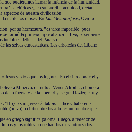
 la que pudiéramos llamar la infancia de la humanidad.
trañas telúricas y, en su pueril ingenuidad, creían
s aspectos de nuestra civilicazión.
 la ira de los dioses. En
Las Metamorfosis
, Ovidio
ón, por su hermosura, "es tarea imposible, pues
 se formó la primera triple alianza —Eva, la serpiente
 inefables delicias del Paraíso.
las selvas euroasiáticas. Las arboledas del Líbano
Jesús visitó aquellos lugares. En el sitio donde él y
 olivo a Minerva, el mirto a Venus Afrodita, el pino a
 de la fuerza y de la libertad y, según Hozier, el rey
ia. "Hoy las mujeres cántabras —dice Chaho en su
ble (aritza) recibió entre los árboles un nombre que
 en griego significa paloma. Luego, alrededor de
 palomas y los robles procedían los más autorizados