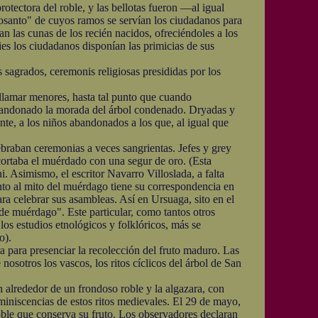
ectora del roble, y las bellotas fueron —al igual
rosanto" de cuyos ramos se servían los ciudadanos para
n las cunas de los recién nacidos, ofreciéndoles a los
ies los ciudadanos disponían las primicias de sus
 sagrados, ceremonis religiosas presididas por los
lamar menores, hasta tal punto que cuando
 abandonado la morada del árbol condenado. Dryadas y
e, a los niños abandonados a los que, al igual que
braban ceremonias a veces sangrientas. Jefes y grey
, cortaba el muérdado con una segur de oro. (Esta
i. Asimismo, el escritor Navarro Villoslada, a falta
uanto al mito del muérdago tiene su correspondencia en
ra celebrar sus asambleas. Así en Ursuaga, sito en el
de muérdago". Este particular, como tantos otros
s estudios etnológicos y folklóricos, más se
o).
 para presenciar la recolección del fruto maduro. Las
osotros los vascos, los ritos cíclicos del árbol de San
lrededor de un frondoso roble y la algazara, con
miniscencias de estos ritos medievales. El 29 de mayo,
roble que conserva su fruto. Los observadores declaran