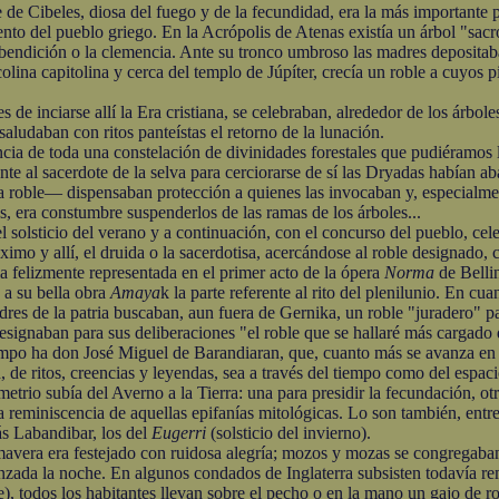
beles, diosa del fuego y de la fecundidad, era la más importante prot
nto del pueblo griego. En la Acrópolis de Atenas existía un árbol "sac
a bendición o la clemencia. Ante su tronco umbroso las madres depositaba
olina capitolina y cerca del templo de Júpíter, crecía un roble a cuyos p
 inciarse allí la Era cristiana, se celebraban, alrededor de los árboles
 saludaban con ritos panteístas el retorno de la lunación.
 de toda una constelación de divinidades forestales que pudiéramos l
ente al sacerdote de la selva para cerciorarse de sí las Dryadas habían
roble— dispensaban protección a quienes las invocaban y, especialment
as, era constumbre suspenderlos de las ramas de los árboles...
lsticio del verano y a continuación, con el concurso del pueblo, cele
óximo y allí, el druida o la sacerdotisa, acercándose al roble designado
a felizmente representada en el primer acto de la ópera
Norma
de Bellin
 a su bella obra
Amaya
k la parte referente al rito del plenilunio. En c
dres de la patria buscaban, aun fuera de Gernika, un roble "juradero" pa
esignaban para sus deliberaciones "el roble que se hallaré más cargado 
mpo ha don José Miguel de Barandiaran, que, cuanto más se avanza en lo
de ritos, creencias y leyendas, sea a través del tiempo como del espaci
o subía del Averno a la Tierra: una para presidir la fecundación, otra
eminiscencia de aquellas epifanías mitológicas. Lo son también, entre n
ás Labandibar, los del
Eugerri
(solsticio del invierno).
ra era festejado con ruidosa alegría; mozos y mozas se congregaban a
nzada la noche. En algunos condados de Inglaterra subsisten todavía re
le), todos los habitantes llevan sobre el pecho o en la mano un gajo de 