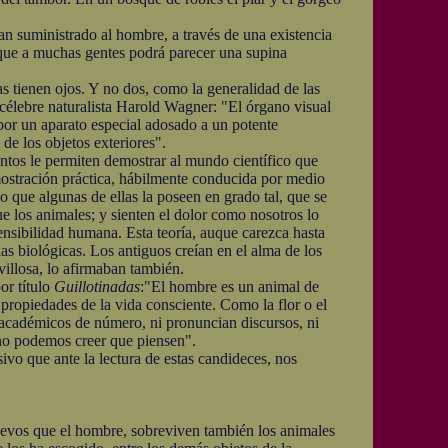
 suministrado al hombre, a través de una existencia
o que a muchas gentes podrá parecer una supina
 tienen ojos. Y no dos, como la generalidad de las
célebre naturalista Harold Wagner: "El órgano visual
 por un aparato especial adosado a un potente
de los objetos exteriores".
tos le permiten demostrar al mundo científico que
emostración práctica, hábilmente conducida por medio
o que algunas de ellas la poseen en grado tal, que se
e los animales; y sienten el dolor como nosotros lo
ensibilidad humana. Esta teoría, auque carezca hasta
s biológicas. Los antiguos creían en el alma de los
illosa, lo afirmaban también.
r título
Guillotinadas
:"El hombre es un animal de
propiedades de la vida consciente. Como la flor o el
 académicos de número, ni pronuncian discursos, ni
, no podemos creer que piensen".
 que ante la lectura de estas candideces, nos
gevos que el hombre, sobreviven también los animales