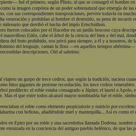
serpiente— fué el primero, según Plinio, al que se consagró el hombre en
 como la imagen corpórea de un poder sobrenatural que emergía de las en
ulto, con sus correspondientes transposiciones, pervive todavía en mucho
veneración y prohibían al hombre el destruirlo, so pena de incurrir en
le milenario que derribó el hacha del impío Erischsithon.
fueron colocados por el Hacedor en un jardín boscoso cuya descripci
maravilloso Edén, cabe el árbol de la ciencia del bien y del mal, donde
a del fruto prohibido, nos privó para siempre, a él y a nosotros, de las
nio del lenguaje, cantan la flora —en aquellos tiempos ubérrima— de 
s encendidas descripciones. Oíd al salmista:
ajero un gurpo de trece cedros, que según la tradición, naciera cuando 
como hitos gigantes de perenne recordación, los trece cedros venerables.
 predilecto: el roble estaba consagrado a Júpiter, el laurel a Apolo, el
e. Mas el que entre todos alcanzó mayor nombradría fué el roble, símbolo
ciaban el roble como elemento propiciatorio y nutricio por excelenc
arina con bellotas, añadiéndole miel y mantequilla... Así es como el ro
en Epiro por un roble y una sacerdotisa llamada Dodona, nombre que
mente enraizada en la conciencia del antiguo pueblo helénico, de que las