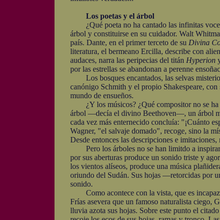
Los poetas y el árbol
¿Qué poeta no ha cantado las infinitas voces d
árbol y constituirse en su cuidador. Walt Whitma
país. Dante, en el primer terceto de su
Divina C
literatura, el bermeano Ercilla, describe con ali
audaces, narra las peripecias del titán
Hyperion
y
por las estrellas se abandonan a perenne ensoña
Los bosques encantados, las selvas misteriosas 
canónigo Schmith y el propio Shakespeare, con 
mundo de ensueños.
¿Y los músicos? ¿Qué compositor no se ha sent
árbol —decía el divino Beethoven—, un árbol me
cada vez más enternecido concluía: "¡Cuánto esple
Wagner, "el salvaje domado", recoge, sino la mís
Desde entonces las descripciones e imitaciones,
Pero los árboles no se han limitdo a inspirar mú
por sus aberturas produce un sonido triste y ago
los vientos alíseos, produce una música plañidera
oriundo del Sudán. Sus hojas —retorcidas por un
sonido.
Como acontece con la vista, que es incapaz de 
Frías asevera que un famoso naturalista ciego, G
lluvia azota sus hojas. Sobre este punto el citad
recoje los ecos de sus hojas, ramas y tronco. Las