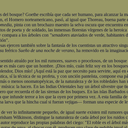
el bosque? Goethe escribía que cada ser humano, para alcanzar la ma
n, el Homero norteamericano, pasó, al igual que Thoreau, buena parte d
omedia
, pinta con un brochazo maestro la selva oscura que encuentra en
entos de poeta y de soldado, las inmensas florestas vírgenes de la heroi
 compara a los árboles con
"senadores
ataviados de verde, habitantes 
ción".
ejercen también sobre la fantasía de los cuentistas un atractivo singu
su feérico
Sueño de una noche de verano
, ha removido en la imaginació
ido atraído por los mil rumores, suaves o procelosos, de un bosque m
 es más caro que un hombre. ¡Dios mío, cuán feliz soy en los bosques
ndor, Dios mío! ¡Aquí está la paz que necesito para servirte, aquí en est
tica, sí la técnica de su profeta, y con unción panteísta, compone esa p
 más o menos onomatopéyicas, de la naturaleza y de los robledales han 
sica: la hacen. En las Indias Orientales hay un árbol silvestre que tien
rero que recuerda el de las sirenas de los buques. En las islas Barbado
 que infunde terror a los que la oyen por primera vez. A esta familia de
a larva que la hincha cual si fueran vejigas— forman una especie de len
ver lo infinitamente pequeño, de igual suerte existen mil rumores que
risham Wilkinson, distingue la naturaleza de cada árbol por los ruidos 
o autor reproduce las propias palabras del ciego: "El roble es el árbol 
 gotas de agua, al chocar con él, producen una clase de redoble igual al